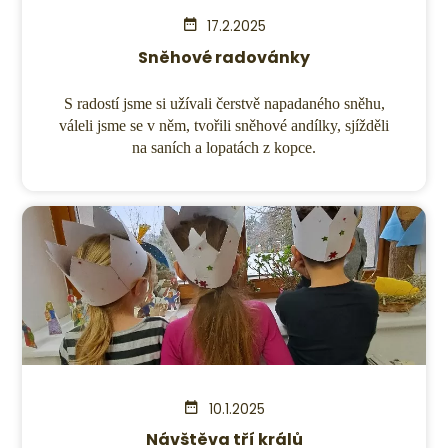
17.2.2025
Sněhové radovánky
S radostí jsme si užívali čerstvě napadaného sněhu,
váleli jsme se v něm, tvořili sněhové andílky, sjížděli
na saních a lopatách z kopce.
10.1.2025
Návštěva tří králů