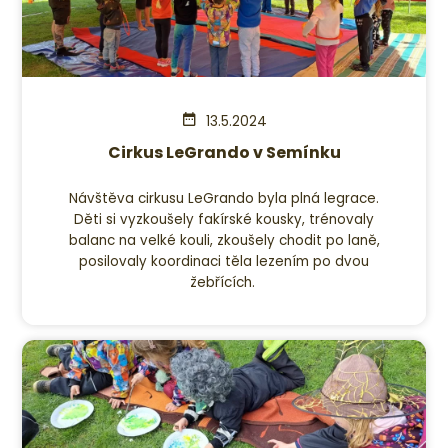
13.5.2024
Cirkus LeGrando v Semínku
Návštěva cirkusu LeGrando byla plná legrace.
Děti si vyzkoušely fakírské kousky, trénovaly
balanc na velké kouli, zkoušely chodit po laně,
posilovaly koordinaci těla lezením po dvou
žebřících.