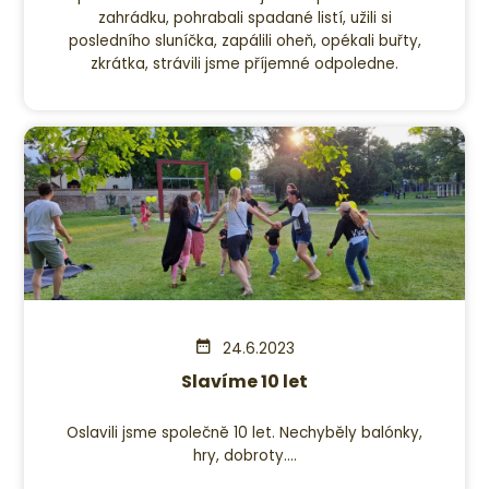
zahrádku, pohrabali spadané listí, užili si
posledního sluníčka, zapálili oheň, opékali buřty,
zkrátka, strávili jsme příjemné odpoledne.
24.6.2023
Slavíme 10 let
Oslavili jsme společně 10 let. Nechyběly balónky,
hry, dobroty....