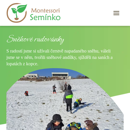
Sněhové radovánky
S radostí jsme si užívali čerstvě napadaného sněhu, váleli
jsme se v něm, tvořili sněhové andílky, sjížděli na saních a
lopatách z kopce.